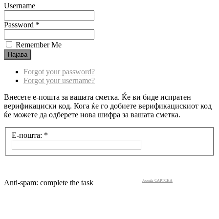
Username
Password *
Remember Me
Forgot your password?
Forgot your username?
Внесете е-пошта за вашата сметка. Ќе ви биде испратен
верификациски код. Кога ќе го добиете верификацискиот код
ќе можете да одберете нова шифра за вашата сметка.
Е-пошта:
*
Anti-spam: complete the task
Joomla CAPTCHA