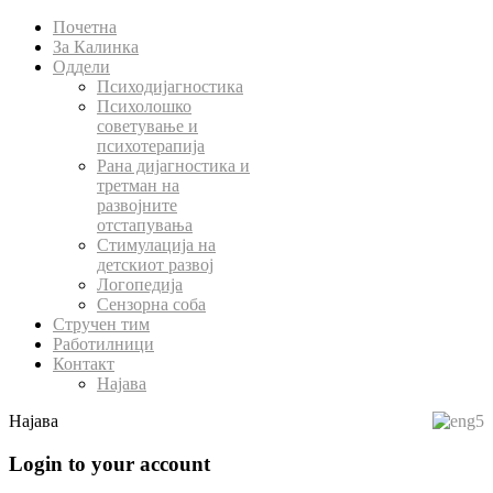
Почетна
За Калинка
Оддели
Психодијагностика
Психолошко
советување и
психотерапија
Рана дијагностика и
третман на
развојните
отстапувања
Стимулација на
детскиот развој
Логопедија
Сензорна соба
Стручен тим
Работилници
Контакт
Најава
Најава
Login to your account