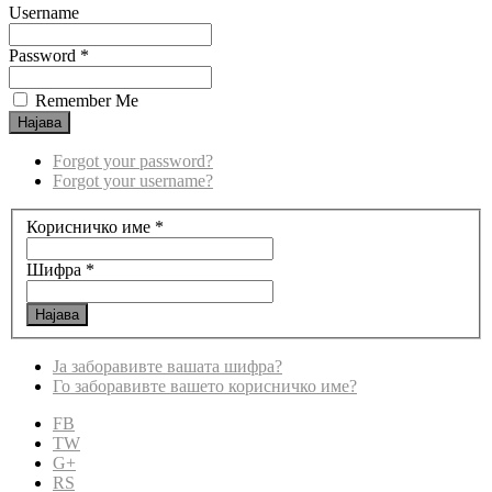
Username
Password *
Remember Me
Forgot your password?
Forgot your username?
Корисничко име
*
Шифра
*
Најава
Ја заборавивте вашата шифра?
Го заборавивте вашето корисничко име?
FB
TW
G+
RS