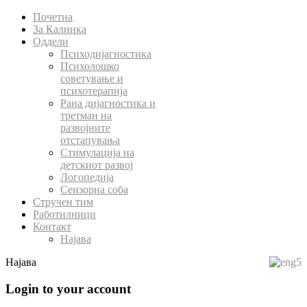
Почетна
За Калинка
Оддели
Психодијагностика
Психолошко
советување и
психотерапија
Рана дијагностика и
третман на
развојните
отстапувања
Стимулација на
детскиот развој
Логопедија
Сензорна соба
Стручен тим
Работилници
Контакт
Најава
Најава
Login to your account